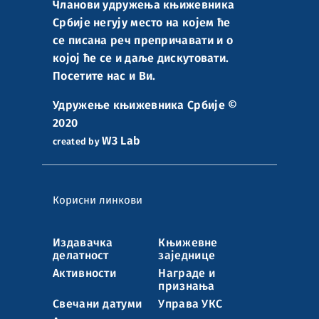
Чланови удружења књижевника
Србије негују место на којем ће
се писана реч препричавати и о
којој ће се и даље дискутовати.
Посетите нас и Ви.
Удружење књижевника Србије ©
2020
W3 Lab
created by
Корисни линкови
Издавачка
Књижевне
делатност
заједнице
Активности
Награде и
признања
Свечани датуми
Управа УКС