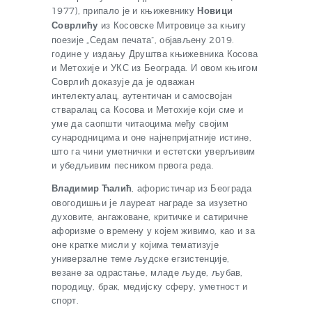
1977), припало је и књижевнику
Новици
Соврлићу
из Косовске Митровице за књигу
поезије „Седам печата“, објављену 2019.
године у издању Друштва књижевника Косова
и Метохије и УКС из Београда. И овом књигом
Соврлић доказује да је одважан
интелектуалац, аутентичан и самосвојан
стваралац са Косова и Метохије који сме и
уме да саопшти читаоцима међу својим
сународницима и оне најнепријатније истине,
што га чини уметнички и естетски уверљивим
и убедљивим песником првога реда.
Владимир Ћалић
, афористичар из Београда
овогодишњи је лауреат награде за изузетно
духовите, ангажоване, критичке и сатиричне
афоризме о времену у којем живимо, као и за
оне кратке мисли у којима тематизује
универзалне теме људске егзистенције,
везане за одрастање, младе људе, љубав,
породицу, брак, медијску сферу, уметност и
спорт.