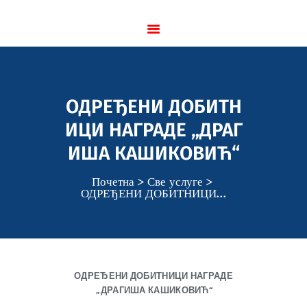
НАСЛОВНА
АКТУЕЛНО
ОДРЕЂЕНИ ДОБИТН
О УДРУЖЕЊУ
ИЦИ НАГРАДЕ „ДРАГ
ТРИБИНА ФРАНЦУСКА 7
ИША КАШИКОВИЋ“
МЕЂУНАРОДНА САРАДЊА
ЧАСОПИСИ
Почетна
Све услуге
ОДРЕЂЕНИ ДОБИТНИЦИ...
САМОСТАЛНИ УМЕТНИЦИ
ЧЛАНОВИ
АРХИВА
КОНТАКТ
ОДРЕЂЕНИ ДОБИТНИЦИ НАГРАДЕ
„ДРАГИША КАШИКОВИЋ“