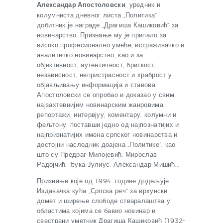
Александар Апостоловски
, уредник и
колумниста дневног листа „Политика“
добитник је награде „Драгиша Кашиковић“ за
новинарство. Признање му је припало за
високо професионално умеће, истраживачко и
аналитичко новинарство, као и за
објективност, аутентичност, бриткост,
независност, непристрасност и храброст у
објављивању информација и ставова.
Апостоловски се опробао и доказао у свим
најзахтевнијим новинарским жанровима:
репортажи, интервјуу, коментару, колумни и
фељтону, поставши једно од најпознатијих и
најпризнатијих имена српског новинарства и
достојни наследник доајена „Политике“, као
што су Предраг Милојевић, Мирослав
Радојчић, Ђука Јулиус, Александар Мишић…
Признање које од 1994. године додељује
Издавачка кућа „Српска реч“ за врхунски
домет и ширење слободе стваралаштва у
областима којима се бавио новинар и
свестрани уметник Драгиша Кашиковић (1932-