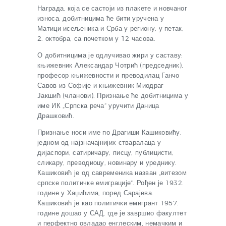
Награда, која се састоји из плакете и новчаног
износа, добитницима ће бити уручена у
Матици исељеника и Срба у региону, у петак,
2. октобра, са почетком у 12 часова.
О добитницима је одлучивао жири у саставу:
књижевник Александар Чотрић (председник),
професор књижевности и преводилац Ганчо
Савов из Софије и књижевник Миодраг
Јакшић (чланови). Признање ће добитницима у
име ИК „Српска реча“ уручити Даница
Драшковић.
Признање носи име по Драгиши Кашиковићу,
једном од најзначајнијих стваралаца у
дијаспори, сатиричару, писцу, публицисти,
сликару, преводиоцу, новинару и уреднику.
Кашиковић је од савременика назван „витезом
српске политичке емиграције“. Рођен је 1932.
године у Хаџићима, поред Сарајева.
Кашиковић је као политички емигрант 1957.
године дошао у САД, где је завршио факултет
и перфектно овладао енглеским, немачким и