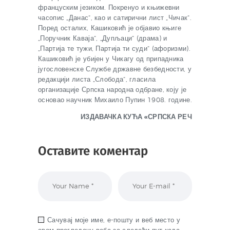
француским језиком. Покренуо и књижевни
часопис „Данас“, као и сатирични лист „Чичак“.
Поред осталих, Кашиковић је објавио књиге
„Поручник Каваја“, „Дупљаци“ (драма) и
„Партија те тужи, Партија ти суди“ (афоризми).
Кашиковић је убијен у Чикагу од припадника
југословенске Службе државне безбедности, у
редакцији листа „Слобода“, гласила
организације Српска народна одбране, коју је
основао научник Михаило Пупин 1908. године.
ИЗДАВАЧКА КУЋА «СРПСКА РЕЧ
Оставите коментар
Сачувај моје име, е-пошту и веб место у
овом прегледачу веба за следећи пут када